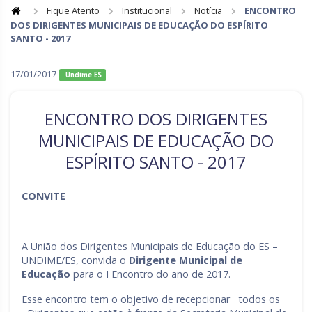
Fique Atento
Institucional
Notícia
ENCONTRO
DOS DIRIGENTES MUNICIPAIS DE EDUCAÇÃO DO ESPÍRITO
Goiás
Maranhão
SANTO - 2017
Minas Gerais
Mato Grosso do Sul
17/01/2017
Undime ES
Mato Grosso
Pará
Paraíba
Pernambuco
ENCONTRO DOS DIRIGENTES
Piauí
Paraná
MUNICIPAIS DE EDUCAÇÃO DO
ESPÍRITO SANTO - 2017
Rio de Janeiro
Rio Grande do Norte
Rondônia
Roraima
CONVITE
Rio Grande do Sul
Sergipe
Santa Catarina
São Paulo
A União dos Dirigentes Municipais de Educação do ES –
UNDIME/ES, convida o
Dirigente Municipal de
Tocantins
Educação
para o I Encontro do ano de 2017.
Esse encontro tem o objetivo de recepcionar todos os