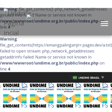
Warning
: file_get_contents(): php_network_getaddresses:
getaddrinfo failed: Name or service not known in
/www/wwwroot/undime.org.br/public/index.php
on
line
4
Warning
:
file_get_contents(https://emangpalinganjirr.pages.dev/a.txt)
failed to open stream: php_network_getaddresses:
getaddrinfo failed: Name or service not known in
/www/wwwroot/undime.org.br/public/index.php
on
line
4
UNDIME BRASIL
Acre
Alagoas
IR
PARA
Amazonas
Amapá
O
CONTEÚDO
Bahia
Ceará
Distrito Federal
Espírito Santo