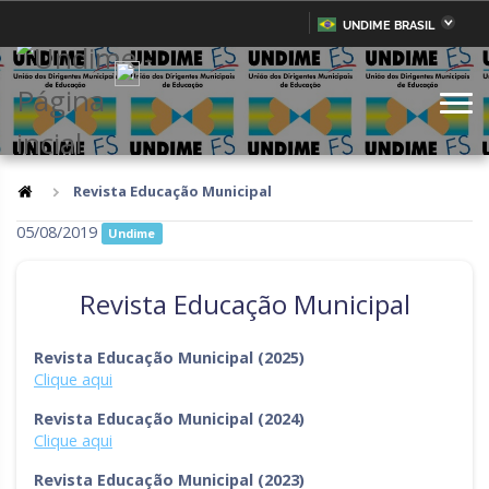
UNDIME BRASIL
Acre
Alagoas
IR
PARA
Amazonas
Amapá
O
CONTEÚDO
Bahia
Ceará
Distrito Federal
Espírito Santo
Revista Educação Municipal
Goiás
Maranhão
05/08/2019
Undime
Minas Gerais
Mato Grosso do Sul
Revista Educação Municipal
Mato Grosso
Pará
Paraíba
Pernambuco
Revista Educação Municipal (2025)
Clique aqui
Piauí
Paraná
Revista Educação Municipal (2024)
Rio de Janeiro
Rio Grande do Norte
Clique aqui
Rondônia
Roraima
Revista Educação Municipal (2023)